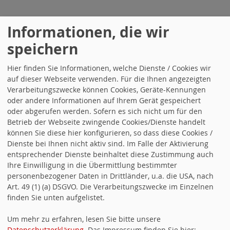
Informationen, die wir
speichern
Suche
Hier finden Sie Informationen, welche Dienste / Cookies wir
auf dieser Webseite verwenden. Für die Ihnen angezeigten
Verarbeitungszwecke können Cookies, Geräte-Kennungen
oder andere Informationen auf Ihrem Gerät gespeichert
oder abgerufen werden. Sofern es sich nicht um für den
Was ist für Dich das
Betrieb der Webseite zwingende Cookies/Dienste handelt
wichtigste Thema in
können Sie diese hier konfigurieren, so dass diese Cookies /
Landshut?
Dienste bei Ihnen nicht aktiv sind. Im Falle der Aktivierung
entsprechender Dienste beinhaltet diese Zustimmung auch
Bezahlbarer Wohnraum
Ihre Einwilligung in die Übermittlung bestimmter
personenbezogener Daten in Drittländer, u.a. die USA, nach
Gute Verkehrsanbindung
Art. 49 (1) (a) DSGVO. Die Verarbeitungszwecke im Einzelnen
finden Sie unten aufgelistet.
Starke Wirtschaft
Um mehr zu erfahren, lesen Sie bitte unsere
Datenschutzerklärung
. Das Impressum finden Sie hier: