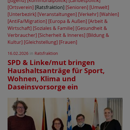
[Jugend]
[Kommunalpolitik]
[Landespolitik]
[Ortsverein]
[Ratsfraktion]
[Senioren]
[Umwelt]
[Unterbezirk]
[Veranstaltungen]
[Verkehr]
[Wahlen]
[AntiFa/Migration]
[Europa & Außen]
[Arbeit &
Wirtschaft]
[Soziales & Familie]
[Gesundheit &
Verbraucher]
[Sicherheit & Inneres]
[Bildung &
Kultur]
[Gleichstellung]
[Frauen]
16.02.2026
in
Ratsfraktion
SPD & Linke/mut bringen
Haushaltsanträge für Sport,
Wohnen, Klima und
Daseinsvorsorge ein