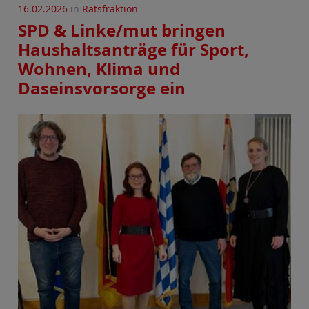
16.02.2026
in
Ratsfraktion
SPD & Linke/mut bringen
Haushaltsanträge für Sport,
Wohnen, Klima und
Daseinsvorsorge ein