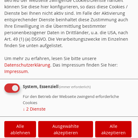
Betrieb der Webseite zwingende Cookies/Dienste handelt
wichtigste Thema in
können Sie diese hier konfigurieren, so dass diese Cookies /
Landshut?
Dienste bei Ihnen nicht aktiv sind. Im Falle der Aktivierung
entsprechender Dienste beinhaltet diese Zustimmung auch
Bezahlbarer Wohnraum
Ihre Einwilligung in die Übermittlung bestimmter
personenbezogener Daten in Drittländer, u.a. die USA, nach
Gute Verkehrsanbindung
Art. 49 (1) (a) DSGVO. Die Verarbeitungszwecke im Einzelnen
finden Sie unten aufgelistet.
Starke Wirtschaft
Um mehr zu erfahren, lesen Sie bitte unsere
Datenschutzerklärung
. Das Impressum finden Sie hier:
Impressum
.
Umfrageübersicht
System, Essenziell
(immer erforderlich)
Für den Betrieb der Webseite zwingend erforderliche
Cookies
↓
2
Dienste
WebsoziCMS
Cookie-Manager
Alle
Ausgewählte
Alle
ablehnen
akzeptieren
akzeptieren
Datenschutzerklärung
Impressum